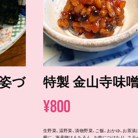
姿づ
特製 金山寺味
¥800
生野菜、温野菜、漬物野菜、ご飯、おかゆ、お茶漬
横に。海産物はもちろん、お肉につけたり、ステ