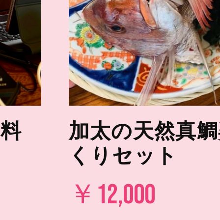
フ料
加太の天然真鯛
くりセット
￥12,000