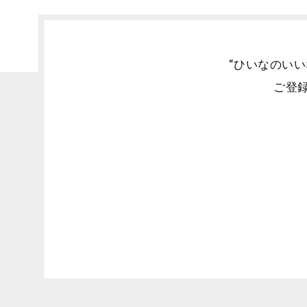
“ひいなのい
ご登