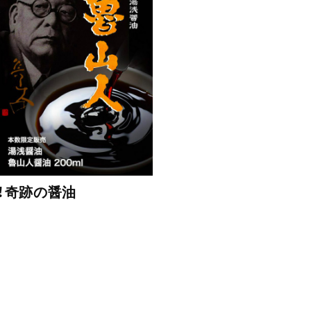
！奇跡の醤油