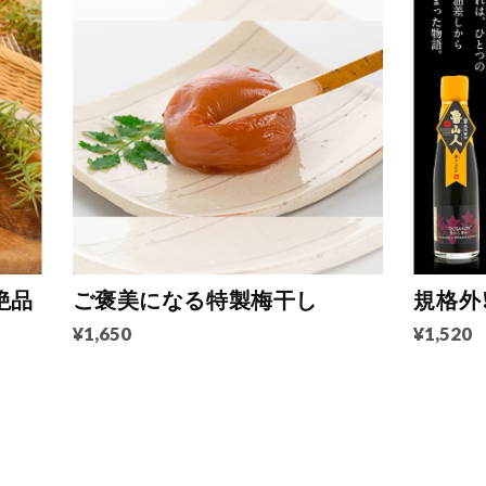
絶品
ご褒美になる特製梅干し
規格外
¥1,650
¥1,520